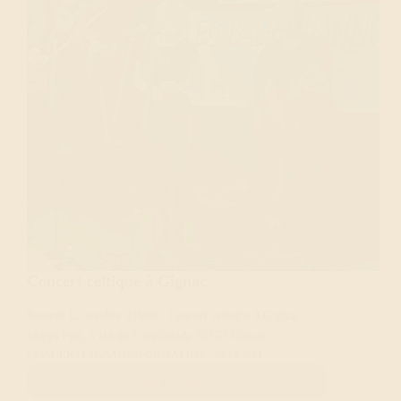
Concert celtique à Gignac
Samedi 12 octobre 21h00 - Concert celtique à Gignac -
Marys Pub, 3 Bd de L’esplanade 34150 Gignac
CONCERT
GIGNAC
INFORMATION
09/10/2024
Lire la suite
Concert