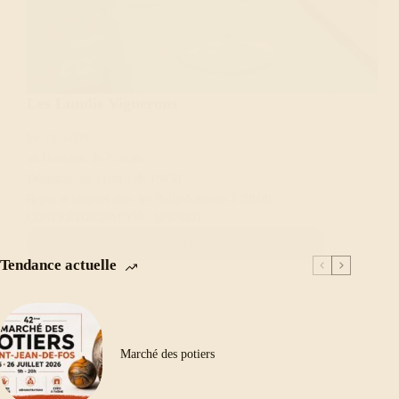
Les Lundis Vignerons
Le 19 juillet
au Domaine de Pélican
Dégustations à partir de 18h30
Repas et concert avec les Ballyshannons à 20h00.
CONCERT
GIGNAC
VIN
12/07/2021
Lire la suite
Les
Tendance actuelle
Lundis
Vignerons
Marché des potiers