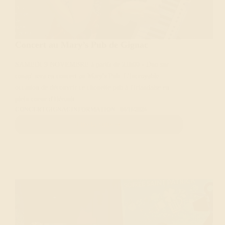
Concert au Mary’s Pub de Gignac
SAMEDI 9 NOVEMBRE à partir de 21h00 - Duo sur
canap' sera en concert au Mary's Pub. L'incroyable
occasion de découvrir ce chouette pub à l'irlandaise en
plein coeur d'Hérault.
CONCERT
GIGNAC
INFORMATION
04/11/2024
Lire la suite
Concert
au
Mary’s
Pub
de
Gignac