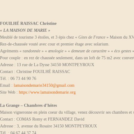
FOUILHÉ RAISSAC Christine
« LA MAISON DE MARIE »
Meublé de tourisme 3 étoiles, et 3 épis chez «
Gites de France
» Maison du XVII
Rez-de-chaussée vouté avec cour et premier étage avec solarium.
Agréments « r
andonnée
» «
œnologie
» «
demeure de caractère
» «
éco gestes
»
Pour couple : en rez de chaussée seulement, dans un loft de 75 m2 avec conver
Adresse : 13 rue de La Dysse 34150 MONTPEYROUX
Contact : Christine FOUILHÉ RAISSAC
Tél. : 06 73 44 90 76
Email :
lamaisondemarie34150@gmail.com
Site Web :
https://www.lamaisondemarie.org
La Grange – Chambres d’hôtes
Maison vigneronne en plein coeur du village, venez découvrir ses chambres et
Contact : COMAS Romy et FERNANDEZ David
Adresse : 3, avenue du Rosaire 34150 MONTPEYROUX
Tél. : 04 67 44 37 74