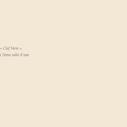
 «
Clef Verte
»
t 2ème salle d’eau