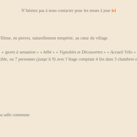
N’hésitez pas à nous contacter pour les mises à jour
ici
ème, en pierres, naturellement tempérée, au cœur du village.
 «
sports à sensation
» «
bébé
» «
Vignobles et Découvertes
» «
Accueil Vélo
»
tible, ou 7 personnes
(jusqu’à 9)
avec l’étage comptant 4 lits dans 3 chambres e
 sa salle commune.