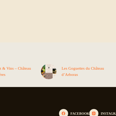
zz & Vins – Château
Les Goguettes du Château
éres
d’Arboras
FACEBOOK
INSTAG