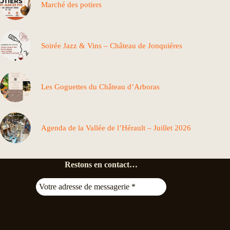
Marché des potiers
Soirée Jazz & Vins – Château de Jonquiéres
Les Goguettes du Château d’Arboras
Agenda de la Vallée de l’Hérault – Juillet 2026
Restons en contact…
368
abonnés actifs ce jour
* Pas de spam · Désinscription en 1 clic