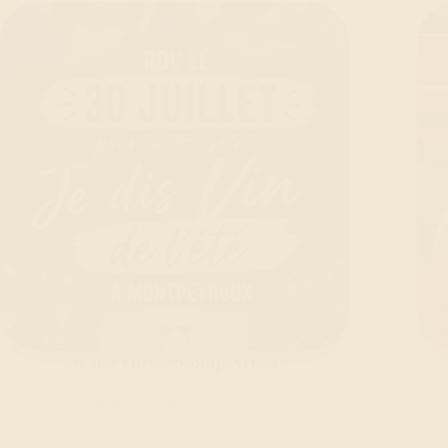
Je dis Vin de Montpeyroux
Jeudi 30 Juillet de 19h à 23h
à Montpeyroux dans la cour du couvent, soirée Place aux
Sal
Terroirs organisée par l'association « Je dis Vin ».