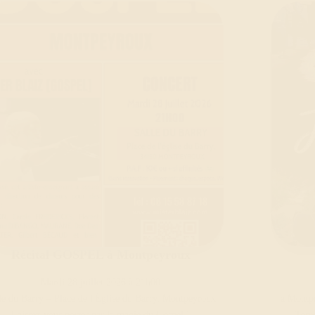
Récital GOSPEL à Montpeyroux
Mardi 28 juillet 2026 à 21h00
le du Barry – Place de l'Église du Barry, Montpeyroux
à Montpe
Laissez-vous porter par la magie du Gospel !
Terro