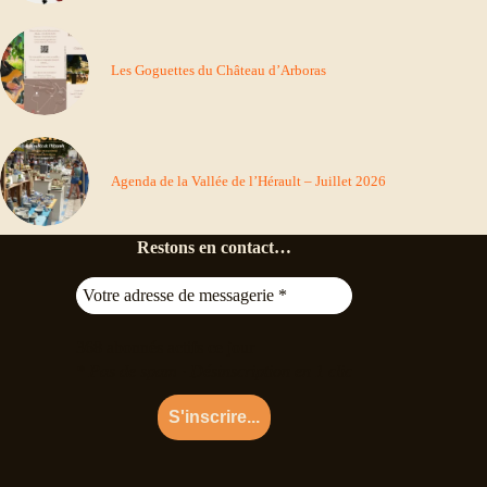
Les Goguettes du Château d’Arboras
Agenda de la Vallée de l’Hérault – Juillet 2026
Restons en contact…
368
abonnés actifs ce jour
* Pas de spam · Désinscription en 1 clic