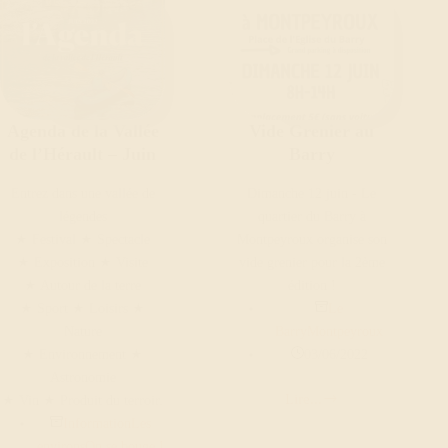
Agenda de la Vallée
Vide Grenier au
de l’Hérault – Juin
Barry
Entrez dans une vallée de
Dimanche 12 juin - Le
légendes
quartier du Barry à
★ Festival ★ Spectacle
Montpeyroux organise son
★ Exposition ★ Visite
vide grenier pour la 2ème
★ Autour de la terre
édition !
★ Sport ★ Loisirs ★
Le
Nature
Barry
Montpeyroux
★ Environnement ★
03/06/2022
Astronomie
Lire...
★ Vin ★ Produit du terroir.
Vide
Information
Les
Grenier
environs
On se bouge !