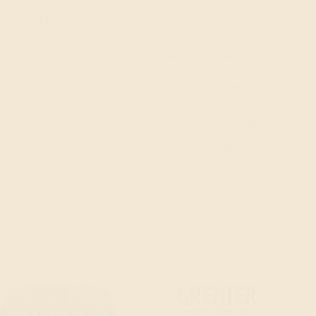
- Rendez vous le sur le
Lire...
parking de la médiathèque
La
pour une matinée de
Transhumance
nettoyage dans et autour du
à
village.
Montpeyroux
Association
Montpeyro
ux
On se bouge !
06/06/2022
5
Lire...
Journée
éco-
citoyenne