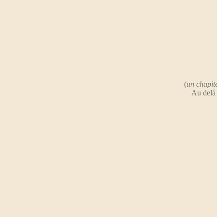
(
un chapite
Au delà 