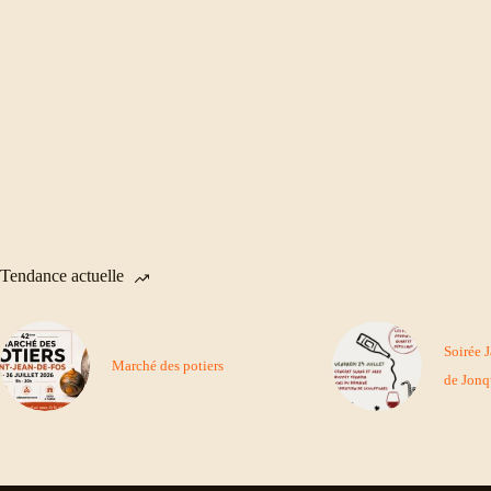
Tendance actuelle
Soirée 
Marché des potiers
de Jonq