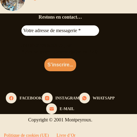
Restons en contact…
368
abonnés actifs ce jour
* Pas de spam · Désinscription en 1 clic
FACEBOOK
INSTAGRAM
WHATSAPP
E-MAIL
Copyright © 2001 Montpeyroux.
Politique de cookies (UE)
Livre d’Or