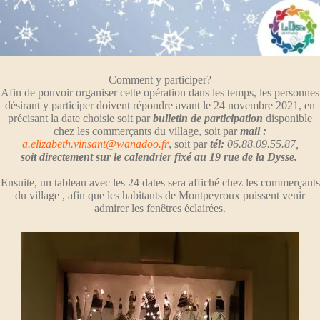
Comment y participer?
Afin de pouvoir organiser cette opération dans les temps, les personnes
désirant y participer doivent répondre avant le 24 novembre 2021, en
précisant la date choisie soit par
bulletin de participation
disponible
chez les commerçants du village, soit par
mail :
a.elizabeth.vinsant@wanadoo.fr
, soit par
tél:
06.88.09.55.87,
soit directement sur le calendrier fixé au 19 rue de la Dysse.
Ensuite, un tableau avec les 24 dates sera affiché chez les commerçants
du village , afin que les habitants de Montpeyroux puissent venir
admirer les fenêtres éclairées.