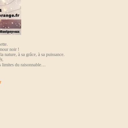
ette.
mour noir !
la nature, à sa grâce, à sa puissance.
t.
es limites du raisonnable…
r