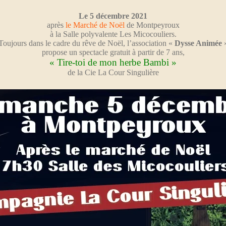
Le 5 décembre 2021
après
le Marché de Noël
de Montpeyroux
à la Salle polyvalente Les Micocouliers.
Toujours dans le cadre du rêve de Noël, l’association «
Dysse Animée
propose un spectacle gratuit à partir de 7 ans,
« Tire-toi de mon herbe Bambi »
de la Cie La Cour Singulière