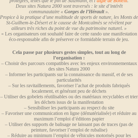
protégées, telles que le pin de Salzmann, et l’
aigle de Bonelli
.
Deux sites Natura 2000 sont traversés : le site d’intérêt
communautaire «
Gorges de l’Hérault
».
Propice à la pratique d’une multitude de sports de nature, les Monts de
St-Guilhem-le-Désert et le causse de Montcalmès se révèlent par
ailleurs très riches du point de vue du patrimoine naturel. »
« Les organisateurs ont souhaité faire de cette rando une manifestation
éco-responsable afin de préserver ce formidable terrain de jeu.
Cela passe par plusieurs gestes simples, tout au long de
l’organisation :
– Choisir des parcours compatibles avec les enjeux environnementaux
des sites Natura 2000
– Informer les participants sur la connaissance du massif, et de ses
particularités
– Sur les ravitaillements, favoriser l’achat de produits fabriqués
localement, et générant peu de déchets
– Utiliser des gobelets réutilisables ou des matériaux recyclables et trier
les déchets issus de la manifestation
– Sensibiliser les participants au respect du site
– Favoriser une communication en ligne (dématérialisée) et réduire au
maximum l’emploi d’éditions papier
– Utiliser des supports de balisage ne laissant pas de traces (pas de
peinture, favoriser l’emploi de rubalise)
– Réduire au minimum l’emploi de véhicules motorisés pour les