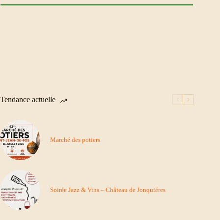
Tendance actuelle
Marché des potiers
Soirée Jazz & Vins – Château de Jonquiéres