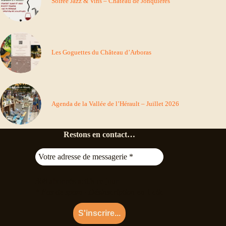
Soirée Jazz & Vins – Château de Jonquiéres
Les Goguettes du Château d’Arboras
Agenda de la Vallée de l’Hérault – Juillet 2026
Restons en contact…
368
abonnés actifs ce jour
* Pas de spam · Désinscription en 1 clic