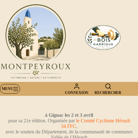
Passer
au
contenu
MENU
CONNEXION
RECHERCHER
à Gignac les 2 et 3 avril
pour sa 21e édition. Organisée par
le Comité Cyclisme Hérault
34 FFC
,
avec le soutien du Département, de la communauté de communes
Vallée de l’Hérault