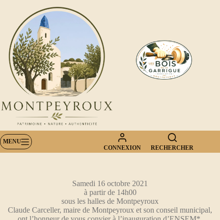
Passer
au
contenu
MENU
CONNEXION
RECHERCHER
Samedi 16 octobre 2021
à partir de 14h00
sous les halles de Montpeyroux
Claude Carceller, maire de Montpeyroux et son conseil municipal,
ont l’honneur de vous convier à l’inauguration d’ENSEM*,