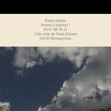
Repas unique
Pensez à réserver !
04 67 88 56 21
2 bis route de Saint-Etienne
34150 Montpeyroux