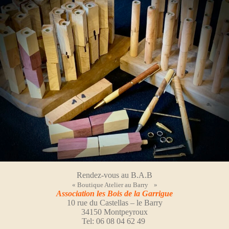
Rendez-vous au B.A.B
« Boutique Atelier au Barry »
Association les Bois de la Garrigue
10 rue du Castellas – le Barry
34150 Montpeyroux
Tel: 06 08 04 62 49