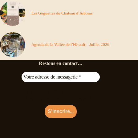
Les Goguettes du Château d’Arboras
Agenda de la Vallée de l’Hérault – Juillet 2026
Restons en contact…
368
abonnés actifs ce jour
* Pas de spam · Désinscription en 1 clic