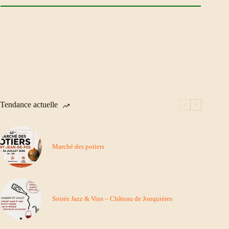
Tendance actuelle
Marché des potiers
Soirée Jazz & Vins – Château de Jonquiéres