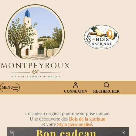
Passer
au
contenu
MENU
CONNEXION
RECHERCHER
Un cadeau original pour une surprise unique.
Une découverte des
Bois de la garrigue
et votre
Stylo personnalisé
.