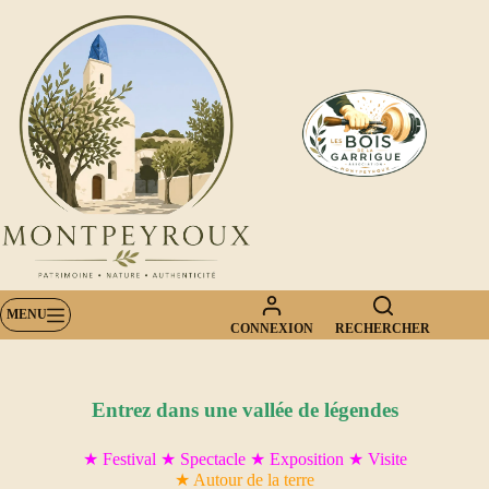
Passer
au
contenu
MENU
CONNEXION
RECHERCHER
Entrez dans une vallée de légendes
★ Festival ★ Spectacle ★ Exposition ★ Visite
★ Autour de la terre