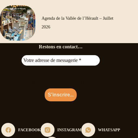
Agenda de la Vallée de l’Hérault – Juillet
2026
Restons en contact…
368
abonnés actifs ce jour
* Pas de spam · Désinscription en 1 clic
FACEBOOK
INSTAGRAM
WHATSAPP