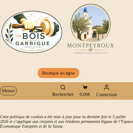
Passer
au
contenu
Boutique en ligne
Panier
Menu
d’achat
Rechercher
0,00
€
Connexion
Cette politique de cookies a été mise à jour pour la dernière fois le 5 juillet
2026 et s’applique aux citoyens et aux résidents permanents légaux de l’Espace
Économique Européen et de la Suisse.