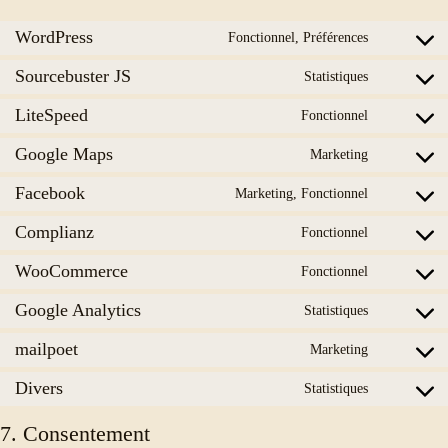
WordPress
Fonctionnel, Préférences
Consent
to
Sourcebuster JS
service
Statistiques
Consent
wordpress
to
LiteSpeed
service
Fonctionnel
Consent
sourcebust
to
js
Google Maps
service
Marketing
Consent
litespeed
to
Facebook
service
Marketing, Fonctionnel
Consent
google-
to
maps
Complianz
service
Fonctionnel
Consent
facebook
to
WooCommerce
service
Fonctionnel
Consent
complianz
to
Google Analytics
service
Statistiques
Consent
woocomm
to
mailpoet
service
Marketing
Consent
google-
to
analytics
Divers
service
Statistiques
Consent
mailpoet
to
service
7. Consentement
divers